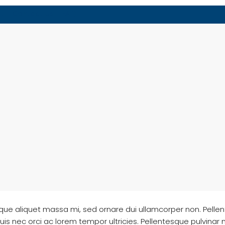
t
Contact Us
FAQ
sque aliquet massa mi, sed ornare dui ullamcorper non. Pelle
nec orci ac lorem tempor ultricies. Pellentesque pulvinar nis