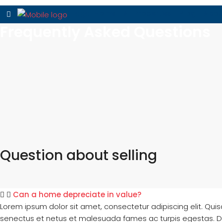
Home
All Properties
Blog
Abou
Frequently Asked Questions
Question about selling
Can a home depreciate in value?
Lorem ipsum dolor sit amet, consectetur adipiscing elit. Qui
senectus et netus et malesuada fames ac turpis egestas. Duis 