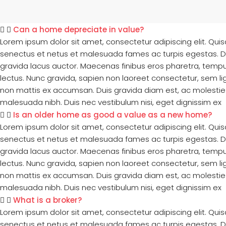
Can a home depreciate in value?
Lorem ipsum dolor sit amet, consectetur adipiscing elit. Qui
senectus et netus et malesuada fames ac turpis egestas. Duis 
gravida lacus auctor. Maecenas finibus eros pharetra, tempu
lectus. Nunc gravida, sapien non laoreet consectetur, sem lig
non mattis ex accumsan. Duis gravida diam est, ac molestie 
malesuada nibh. Duis nec vestibulum nisi, eget dignissim ex
Is an older home as good a value as a new home?
Lorem ipsum dolor sit amet, consectetur adipiscing elit. Qui
senectus et netus et malesuada fames ac turpis egestas. Duis 
gravida lacus auctor. Maecenas finibus eros pharetra, tempu
lectus. Nunc gravida, sapien non laoreet consectetur, sem lig
non mattis ex accumsan. Duis gravida diam est, ac molestie 
malesuada nibh. Duis nec vestibulum nisi, eget dignissim ex
What is a broker?
Lorem ipsum dolor sit amet, consectetur adipiscing elit. Qui
senectus et netus et malesuada fames ac turpis egestas. Duis 