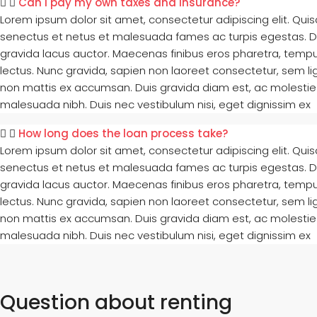
Can I pay my own taxes and insurance?
Lorem ipsum dolor sit amet, consectetur adipiscing elit. Qui
senectus et netus et malesuada fames ac turpis egestas. Duis 
gravida lacus auctor. Maecenas finibus eros pharetra, tempu
lectus. Nunc gravida, sapien non laoreet consectetur, sem lig
non mattis ex accumsan. Duis gravida diam est, ac molestie 
malesuada nibh. Duis nec vestibulum nisi, eget dignissim ex
How long does the loan process take?
Lorem ipsum dolor sit amet, consectetur adipiscing elit. Qui
senectus et netus et malesuada fames ac turpis egestas. Duis 
gravida lacus auctor. Maecenas finibus eros pharetra, tempu
lectus. Nunc gravida, sapien non laoreet consectetur, sem lig
non mattis ex accumsan. Duis gravida diam est, ac molestie 
malesuada nibh. Duis nec vestibulum nisi, eget dignissim ex
Question about renting