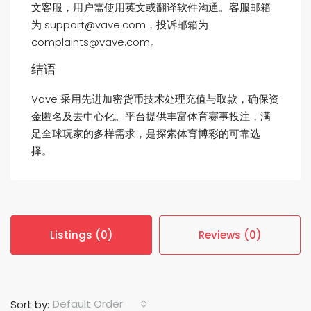
文客服，用户需使用英文或翻译软件沟通。客服邮箱
为 support@vave.com，投诉邮箱为
complaints@vave.com。
结语
Vave 采用先进加密货币技术处理充值与取款，确保资
金匿名及去中心化。平台提供丰富体育赛事投注，满
足全球玩家的多样需求，是探索体育博彩的可靠选
择。
Listings (0)
Reviews (0)
Default Order
Sort by: