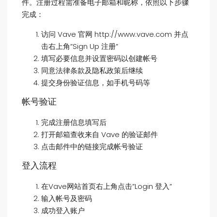
件。注册过程需准备电子邮箱和昵称，依照以下步骤
完成：
访问 Vave 官网 http://www.vave.com 并点
击右上角”Sign Up 注册”
填写必要信息并设置密码以创建帐号
同意法律条款及隐私政策后继续
提交身份验证信息，如手机号码等
帐号验证
完成注册信息填写后
打开邮箱查收来自 Vave 的验证邮件
点击邮件中的链接完成帐号验证
登入流程
在Vave网站首页右上角点击”Login 登入”
输入帐号及密码
成功登入账户