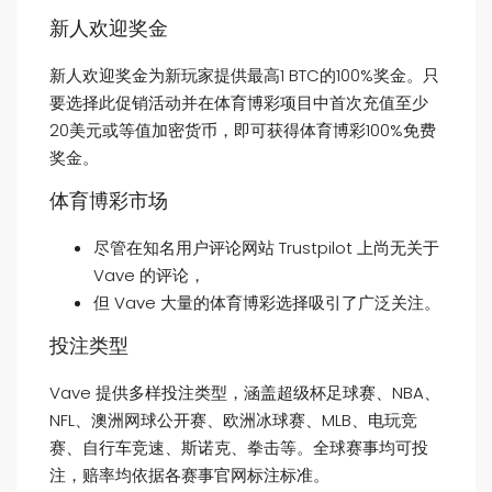
新人欢迎奖金
新人欢迎奖金为新玩家提供最高1 BTC的100%奖金。只
要选择此促销活动并在体育博彩项目中首次充值至少
20美元或等值加密货币，即可获得体育博彩100%免费
奖金。
体育博彩市场
尽管在知名用户评论网站 Trustpilot 上尚无关于
Vave 的评论，
但 Vave 大量的体育博彩选择吸引了广泛关注。
投注类型
Vave 提供多样投注类型，涵盖超级杯足球赛、NBA、
NFL、澳洲网球公开赛、欧洲冰球赛、MLB、电玩竞
赛、自行车竞速、斯诺克、拳击等。全球赛事均可投
注，赔率均依据各赛事官网标注标准。